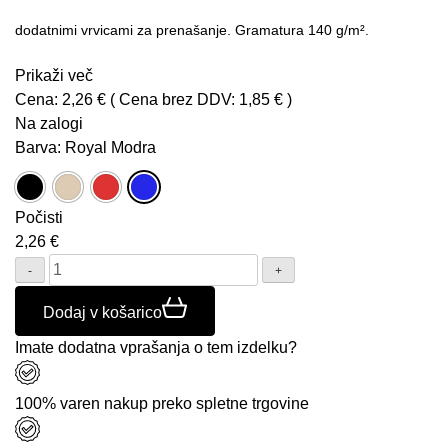
dodatnimi vrvicami za prenašanje. Gramatura 140 g/m².
Prikaži več
Cena:
2,26 €
( Cena brez DDV:
1,85 €
)
Na zalogi
Barva
: Royal Modra
Počisti
2,26
€
Količina:
Dodaj v košarico
Imate dodatna vprašanja o tem izdelku?
100% varen nakup preko spletne trgovine