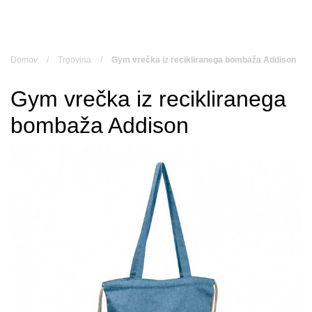
Skip
to
content
Domov
/
Trgovina
/
Gym vrečka iz recikliranega bombaža Addison
Gym vrečka iz recikliranega
bombaža Addison