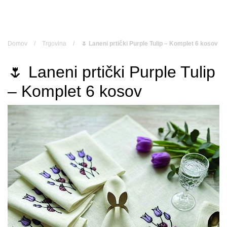
Skip
to
content
Domov
/
Trgovina
/
🌷 Laneni prtički Purple Tulip – Komplet 6 kosov
🌷 Laneni prtički Purple Tulip
– Komplet 6 kosov