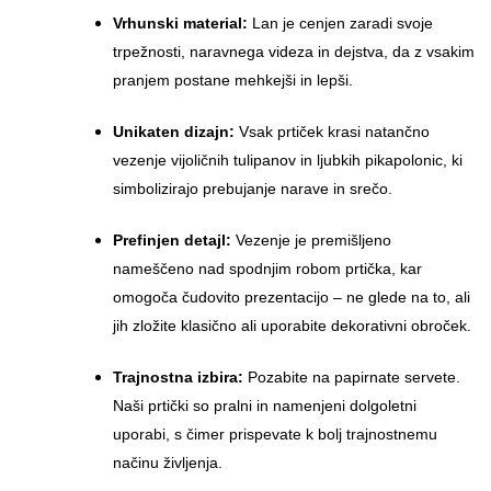
Vrhunski material:
Lan je cenjen zaradi svoje
trpežnosti, naravnega videza in dejstva, da z vsakim
pranjem postane mehkejši in lepši.
Unikaten dizajn:
Vsak prtiček krasi natančno
vezenje vijoličnih tulipanov in ljubkih pikapolonic, ki
simbolizirajo prebujanje narave in srečo.
Prefinjen detajl:
Vezenje je premišljeno
nameščeno nad spodnjim robom prtička, kar
omogoča čudovito prezentacijo – ne glede na to, ali
jih zložite klasično ali uporabite dekorativni obroček.
Trajnostna izbira:
Pozabite na papirnate servete.
Naši prtički so pralni in namenjeni dolgoletni
uporabi, s čimer prispevate k bolj trajnostnemu
načinu življenja.