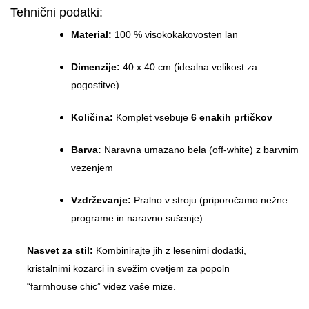
Tehnični podatki:
Material:
100 % visokokakovosten lan
Dimenzije:
40 x 40 cm (idealna velikost za
pogostitve)
Količina:
Komplet vsebuje
6 enakih prtičkov
Barva:
Naravna umazano bela (off-white) z barvnim
vezenjem
Vzdrževanje:
Pralno v stroju (priporočamo nežne
programe in naravno sušenje)
Nasvet za stil:
Kombinirajte jih z lesenimi dodatki,
kristalnimi kozarci in svežim cvetjem za popoln
“farmhouse chic” videz vaše mize.