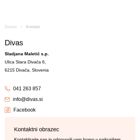
Skip
to
content
Domov
/
Kontakt
Divas
Sladjana Maletić s.p.
Ulica Stara Divača 6,
6215 Divača, Slovenia
041 263 857
info@divas.si
Facebook
Kontaktni obrazec
Kontaktirajte nas in odgovorili vam bomo v najkrajšem