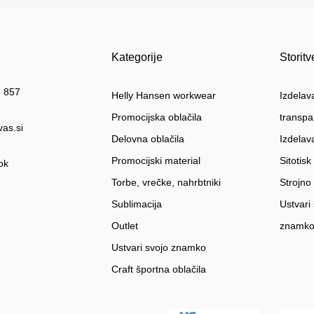
Kategorije
Storitv
 857
Helly Hansen workwear
Izdelav
Promocijska oblačila
transpa
vas.si
Delovna oblačila
Izdelav
Promocijski material
Sitotisk
ok
Torbe, vrečke, nahrbtniki
Strojno
Sublimacija
Ustvari
Outlet
znamk
Ustvari svojo znamko
Craft športna oblačila