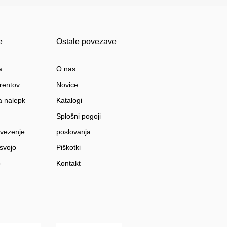
e
Ostale povezave
a
O nas
rentov
Novice
a nalepk
Katalogi
Splošni pogoji
 vezenje
poslovanja
 svojo
Piškotki
o
Kontakt