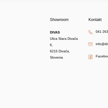
Showroom
Kontakt
041 263
DIVAS
Ulica Stara Divača
info@di
6,
6215 Divača,
Facebo
Slovenia