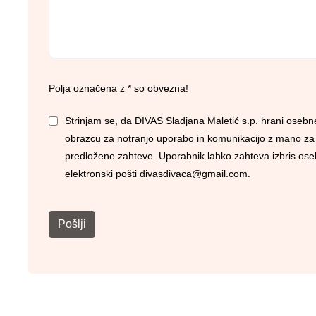
Polja označena z * so obvezna!
Strinjam se, da DIVAS Sladjana Maletić s.p. hrani oseb
obrazcu za notranjo uporabo in komunikacijo z mano z
predložene zahteve. Uporabnik lahko zahteva izbris os
elektronski pošti
divasdivaca@gmail.com
.
Pošlji