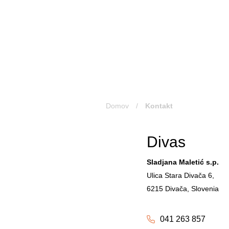
Skip
to
content
Domov
/
Kontakt
Divas
Sladjana Maletić s.p.
Ulica Stara Divača 6,
6215 Divača, Slovenia
041 263 857