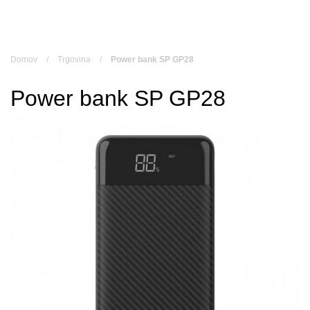
Skip
to
content
Domov
/
Trgovina
/
Power bank SP GP28
Power bank SP GP28