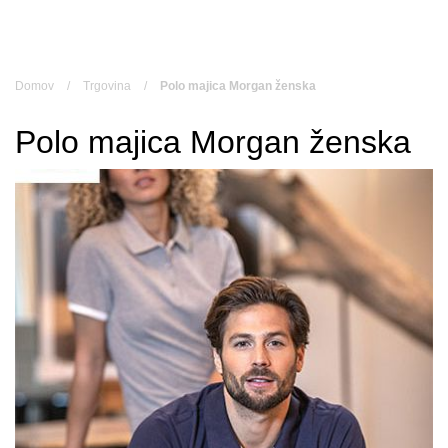
Skip
to
content
Domov
/
Trgovina
/
Polo majica Morgan ženska
Polo majica Morgan ženska