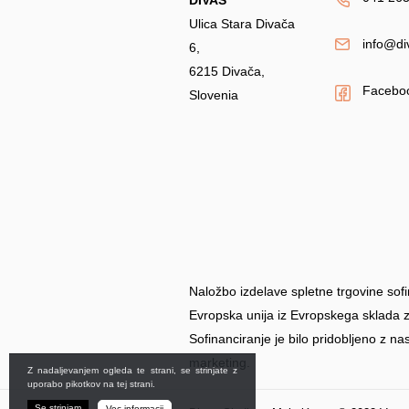
DIVAS
Ulica Stara Divača
info@di
6,
6215 Divača,
Facebo
Slovenia
Naložbo izdelave spletne trgovine sofi
Evropska unija iz Evropskega sklada z
Sofinanciranje je bilo pridobljeno z na
marketing.
Z nadaljevanjem ogleda te strani, se strinjate z
uporabo pikotkov na tej strani.
Se strinjam
Vec informacij