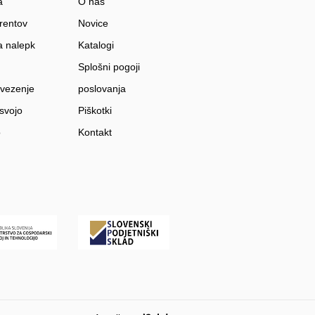
a
O nas
rentov
Novice
a nalepk
Katalogi
Splošni pogoji
 vezenje
poslovanja
 svojo
Piškotki
o
Kontakt