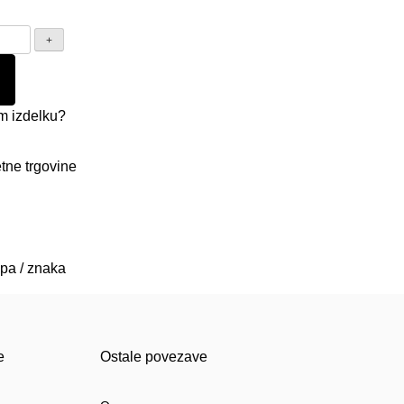
m izdelku?
tne trgovine
ipa / znaka
e
Ostale povezave