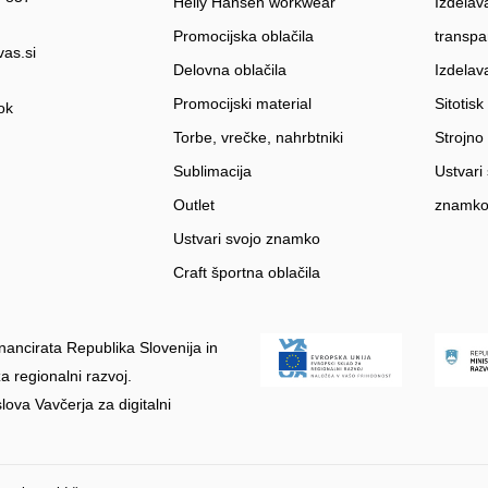
Helly Hansen workwear
Izdelav
Promocijska oblačila
transpa
vas.si
Delovna oblačila
Izdelav
Promocijski material
Sitotisk
ok
Torbe, vrečke, nahrbtniki
Strojno
Sublimacija
Ustvari
Outlet
znamk
Ustvari svojo znamko
Craft športna oblačila
nancirata Republika Slovenija in
a regionalni razvoj.
slova Vavčerja za digitalni