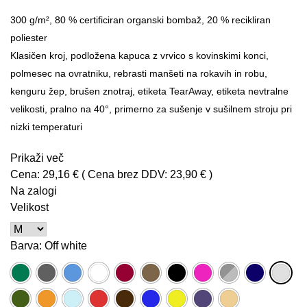
300 g/m², 80 % certificiran organski bombaž, 20 % recikliran
poliester
Klasičen kroj, podložena kapuca z vrvico s kovinskimi konci,
polmesec na ovratniku, rebrasti manšeti na rokavih in robu,
kenguru žep, brušen znotraj, etiketa TearAway, etiketa nevtralne
velikosti, pralno na 40°, primerno za sušenje v sušilnem stroju pri
nizki temperaturi
Prikaži več
Cena:
29,16 €
( Cena brez DDV:
23,90 €
)
Na zalogi
Velikost
Barva
: Off white